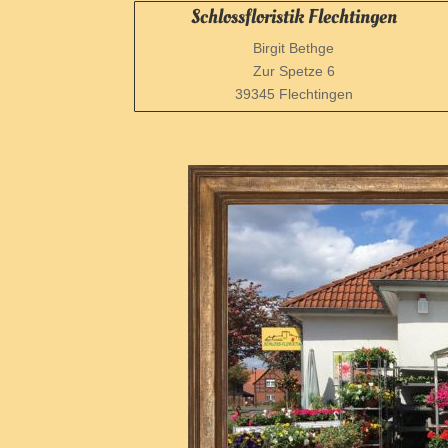
Schlossfloristik Flechtingen
Birgit Bethge
Zur Spetze 6
39345 Flechtingen